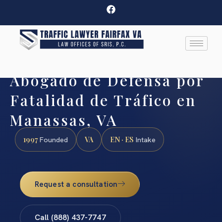
Abogado de Defensa por
Fatalidad de Tráfico en
Manassas, VA
1997
VA
EN · ES
Founded
Intake
Request a consultation
Call (888) 437-7747