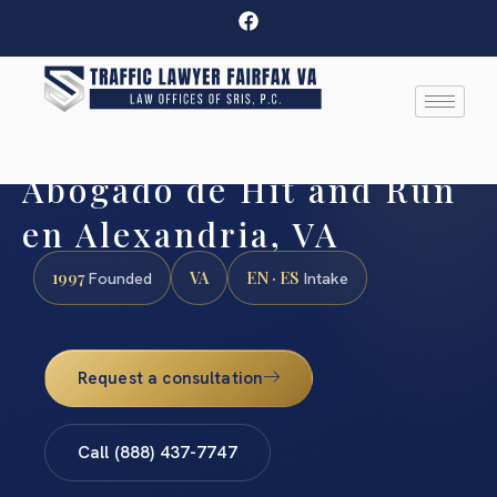
Abogado de Hit and Run
en Alexandria, VA
1997
VA
EN · ES
Founded
Intake
Request a consultation
Call (888) 437-7747