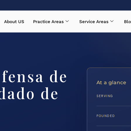
About US
Practice Areas
Service Areas
Blo
fensa de
At a glance
dado de
SERVING
FOUNDED