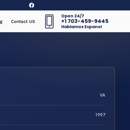
Open 24/7
+1 703-459-9445
g
Contact US
Hablamos Espanol
VA
1997