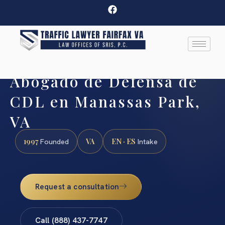
Abogado de Defensa de
CDL en Manassas Park,
VA
1997
VA
EN · ES
Founded
Intake
Request a consultation
Call (888) 437-7747