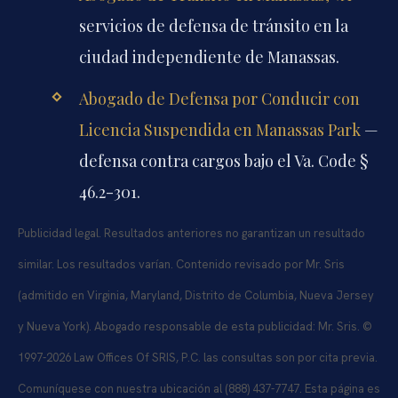
servicios de defensa de tránsito en la
ciudad independiente de Manassas.
Abogado de Defensa por Conducir con
Licencia Suspendida en Manassas Park
—
defensa contra cargos bajo el Va. Code §
46.2-301.
Publicidad legal. Resultados anteriores no garantizan un resultado
similar. Los resultados varían. Contenido revisado por Mr. Sris
(admitido en Virginia, Maryland, Distrito de Columbia, Nueva Jersey
y Nueva York). Abogado responsable de esta publicidad: Mr. Sris. ©
1997-2026 Law Offices Of SRIS, P.C. las consultas son por cita previa.
Comuníquese con nuestra ubicación al (888) 437-7747. Esta página es