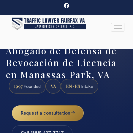
Abogado de Defensa de
Revocación de Licencia
en Manassas Park, VA
1997
VA
EN · ES
Founded
Intake
Request a consultation
Call (888) 437-7747