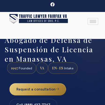
Abogado de Defensa de
Suspensión de Licencia
en Manassas, VA
1997
VA
EN · ES
Founded
Intake
Request a consultation
Call (888) 437-7747