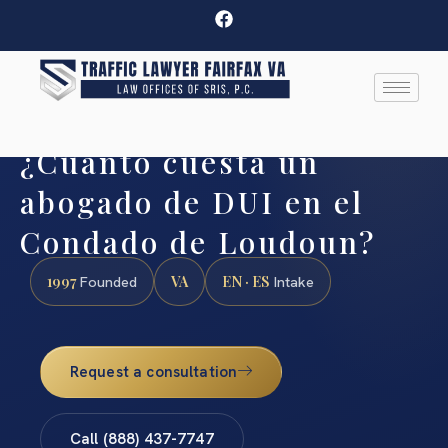
¿Cuánto cuesta un
abogado de DUI en el
Condado de Loudoun?
1997
VA
EN · ES
Founded
Intake
Request a consultation
Call (888) 437-7747