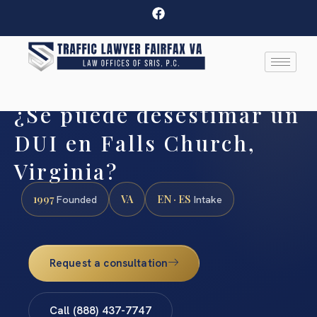
¿Se puede desestimar un
DUI en Falls Church,
Virginia?
1997
VA
EN · ES
Founded
Intake
Request a consultation
Call (888) 437-7747